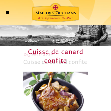
Cuisse de canard
28 janvier 2014
confite
Cuisse de canard confite