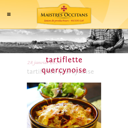
tartiflette
28 janvier 2014
quercynoise
tartiflette quercynoise